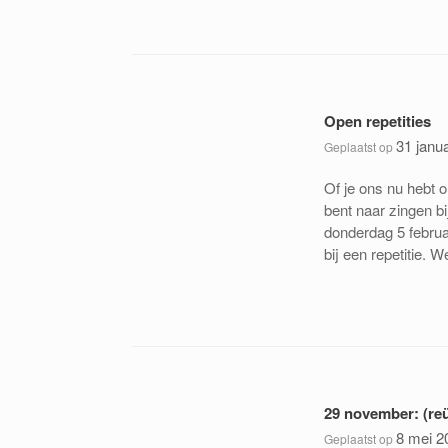
Open repetities
31 janu
Geplaatst op
Of je ons nu hebt o
bent naar zingen b
donderdag 5 februar
bij een repetitie.
29 november: (re
8 mei 2
Geplaatst op