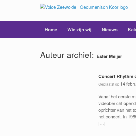
Ga
naar
de
inhoud
Home
Wie zijn wij
Nieuws
Kal
Auteur archief:
Ester Meijer
Concert Rhythm of
14 febr
Geplaatst op
Vanaf het eerste m
videobericht open
oprichter van het
het concert. In 198
[…]