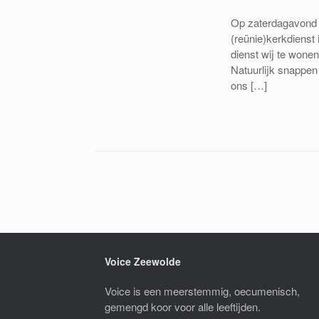
Op zaterdagavond 
(reünie)kerkdienst 
dienst wij te wone
Natuurlijk snappen 
ons […]
Bericht navigatie
Voice Zeewolde
Voice is een meerstemmig, oecumenisch,
gemengd koor voor alle leeftijden.