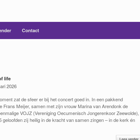
ender
Contact
 life
uari 2026
oment zat de sfeer er bij het concert goed in. In een pakkend
de Frans Meijer, samen met zijn vrouw Marina van Arendonk de
 toenmalige VOJZ (Vereniging Oecumenisch Jongerenkoor Zeewolde),
5 geloofden zij heilig in de kracht van samen zingen – in de kerk én
Lees verder