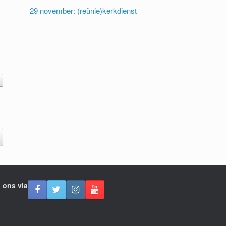
29 november: (reünie)kerkdienst
 ons via