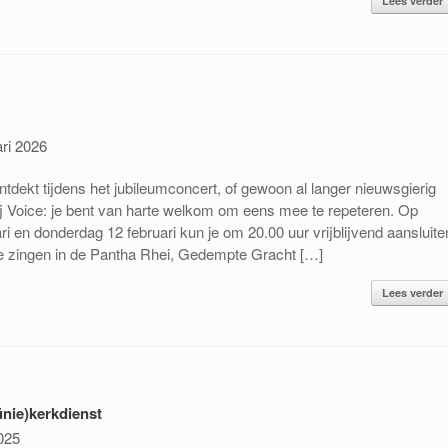
Lees verder
ari 2026
ntdekt tijdens het jubileumconcert, of gewoon al langer nieuwsgierig
ij Voice: je bent van harte welkom om eens mee te repeteren. Op
i en donderdag 12 februari kun je om 20.00 uur vrijblijvend aansluite
 We zingen in de Pantha Rhei, Gedempte Gracht […]
Lees verder
ünie)kerkdienst
025