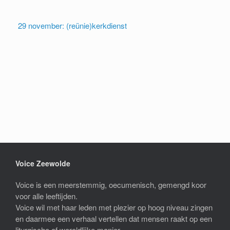
29 november: (reünie)kerkdienst
Voice Zeewolde
Voice is een meerstemmig, oecumenisch, gemengd koor
voor alle leeftijden.
Voice wil met haar leden met plezier op hoog niveau zingen
en daarmee een verhaal vertellen dat mensen raakt op een
liturgische of wereldlijke manier.