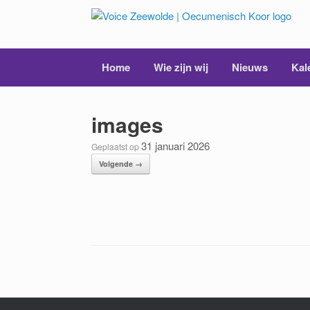
Ga
naar
de
inhoud
Home
Wie zijn wij
Nieuws
Kal
images
31 januari 2026
Geplaatst op
Volgende →