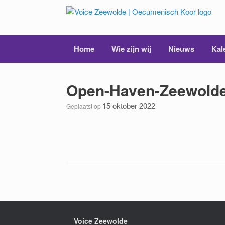
Ga
naar
de
inhoud
Home
Wie zijn wij
Nieuws
Kal
Open-Haven-Zeewold
15 oktober 2022
Geplaatst op
Voice Zeewolde