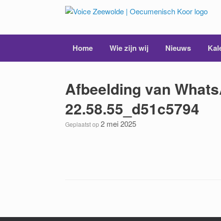
Ga
naar
de
inhoud
Home
Wie zijn wij
Nieuws
Kal
Afbeelding van Whats
22.58.55_d51c5794
2 mei 2025
Geplaatst op