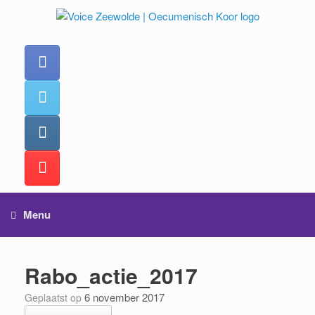
Ga
naar
de
inhoud
Menu
Rabo_actie_2017
6 november 2017
Geplaatst op