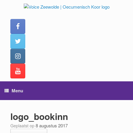
Ga
naar
de
inhoud
Menu
logo_bookinn
8 augustus 2017
Geplaatst op