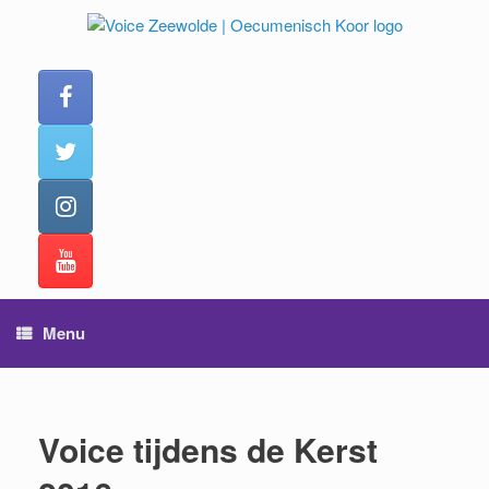
Ga
naar
de
inhoud
Menu
Voice tijdens de Kerst