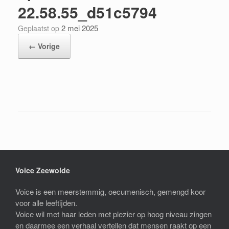
22.58.55_d51c5794
2 mei 2025
Geplaatst op
← Vorige
Voice Zeewolde
Voice is een meerstemmig, oecumenisch, gemengd koor
voor alle leeftijden.
Voice wil met haar leden met plezier op hoog niveau zingen
en daarmee een verhaal vertellen dat mensen raakt op een