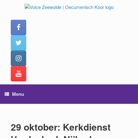
Ga
naar
de
inhoud
Menu
29 oktober: Kerkdienst